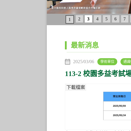
2
3
4
5
6
7
1
:::
最新消息
2025/03/06
學術單位
通識
113-2 校園多益考
下載檔案