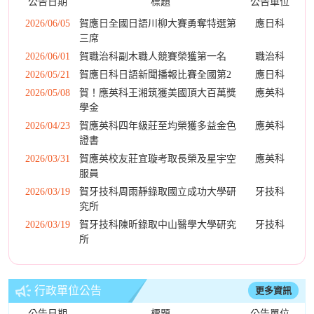
公告日期
標題
公告單位
2026/06/05
賀應日全國日語川柳大賽勇奪特選第
應日科
三席
2026/06/01
賀職治科副木職人競賽榮獲第一名
職治科
2026/05/21
賀應日科日語新聞播報比賽全國第2
應日科
2026/05/08
賀！應英科王湘筑獲美國頂大百萬獎
應英科
學金
2026/04/23
賀應英科四年級莊至均榮獲多益金色
應英科
證書
2026/03/31
賀應英校友莊宜璇考取長榮及星宇空
應英科
服員
2026/03/19
賀牙技科周雨靜錄取國立成功大學研
牙技科
究所
2026/03/19
賀牙技科陳昕錄取中山醫學大學研究
牙技科
所
行政單位公告
更多資訊
公告日期
標題
公告單位