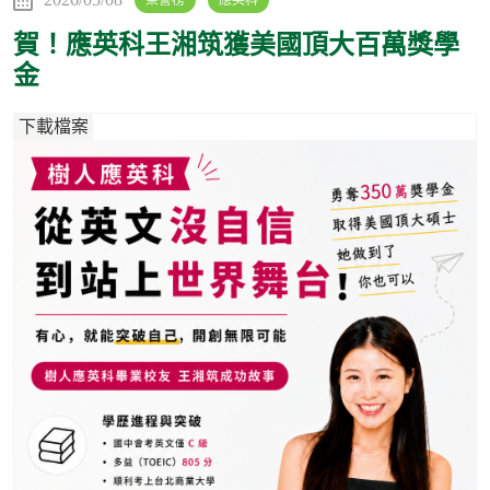
榮譽榜
應英科
賀！應英科王湘筑獲美國頂大百萬獎學
金
下載檔案