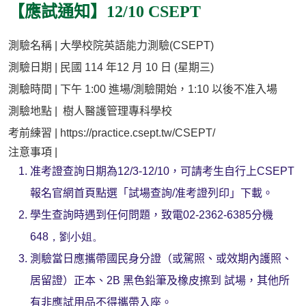
【應試通知】12/10 CSEPT
測驗名稱 | 大學校院英語能力測驗(CSEPT)
測驗日期 | 民國 114 年12 月 10 日 (星期三)
測驗時間 | 下午 1:00 進場/測驗開始，1:10 以後不准入場
測驗地點 | 樹人醫護管理專科學校
考前練習 |
https://practice.csept.tw/CSEPT/
注意事項 |
准考證查詢日期為12/3
-12/10
，可請考生自行上
CSE
PT
報名官網首頁點選
「試場查詢/准考證列印」
下載。
學生查詢時遇到任何問題，致電
02-2362-6385
分機
648，劉小姐。
測驗當日應攜帶國民身分證（或駕照、或效期內護照、
居留證）
正本、2B 黑色鉛筆及橡皮擦到 試場，其他所
有非應試用品不得攜帶入座。