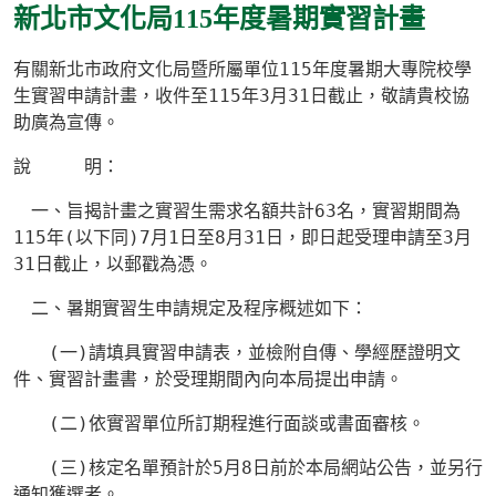
新北市文化局115年度暑期實習計畫
有關新北市政府文化局暨所屬單位
115
年度暑期大專院校學
生實習申請計畫，收件至
115
年
3
月
31
日截止，敬請貴校協
助廣為宣傳。
說 明：
一、旨揭計畫之實習生需求名額共計
63
名，實習期間為
115
年
(
以下同
)7
月
1
日至
8
月
31
日，即日起受理申請至
3
月
31
日截止，以郵戳為憑。
二、暑期實習生申請規定及程序概述如下：
(
一
)
請填具實習申請表，並檢附自傳、學經歷證明文
件、實習計畫書，於受理期間內向本局提出申請。
(
二
)
依實習單位所訂期程進行面談或書面審核。
(
三
)
核定名單預計於
5
月
8
日前於本局網站公告，並另行
通知獲選者。