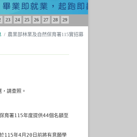
2
23
24
25
26
27
28
29
息
農業部林業及自然保育署115實招募
選，請查照。
保育署
115
年度提供
44
個名額至
於
115
年
4
月
20
日前將有意願學