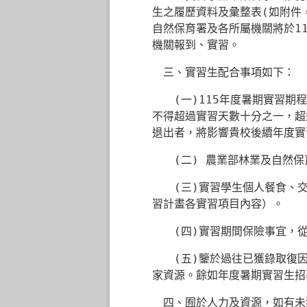
生之履歷資料及彙整表
(
如附件
自然保育署及各所屬機關將於
1
機關報到、實習。
三、實習生配合事項如下：
(
一
)115
年度暑期實習期程
不得超過實習天數十分之一，超
退出者，將影響貴校後續年度實
(
二
)
農業部林業及自然保
(
三
)
實習學生個人餐食、
習計畫各實習項目內容）。
(
四
)
實習期間保險事宜，
(
五
)
鑒於過往已獲錄取復
家資源。餘如年度暑期實習生招
四、囿於人力及資源，如有未