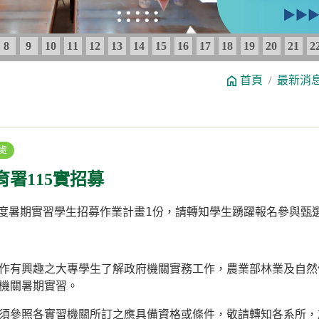
8
9
10
11
12
13
14
15
16
17
18
19
20
21
2
首頁
最新消
處
署115實招募
度暑期實習學生招募作業計畫
1
份，請轉知學生踴躍報名參與甄
作有興趣之大專學生了解政府機關實務工作，農業部林業及自然
機關暑期實習。
須參照各實習機關所訂之應具備資格或條件，敬請轉知各系所，