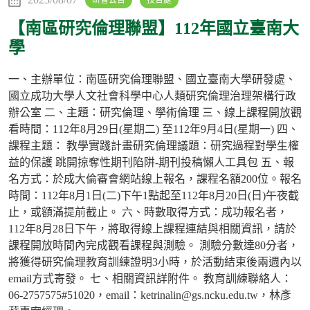
研習公告
技合處
【南區研究倫理聯盟】112年國立臺南大
學
一、主辦單位：南區研究倫理聯盟、國立臺南大學研發處、
國立成功大學人文社會科學中心人類研究倫理治理架構行政
辦公室 二、主題：研究倫理、學術倫理 三、線上課程開放觀
看時間：112年8月29日(星期二) 至112年9月4日(星期一) 四、
課程主題： 教學實踐計畫研究倫理議題：研究過程對學生權
益的保護 跳開掠奪性期刊陷阱-期刊投稿懶人工具包 五、報
名方式：於成大倫審會網站線上報名，課程名額200位。報名
時間：112年8月1日(二)下午1點起至112年8月20日(日)午夜截
止，或額滿提前截止。 六、時數取得方式：成功報名者，
112年8月28日下午，將取得線上課程連結與相關資訊，請於
課程開放時間內完成觀看課程與測驗。 測驗分數達80分者，
將獲得研究倫理教育訓練證明3小時，於活動結束後兩週內以
email方式寄發。 七、相關資訊詳附件。 教育訓練聯絡人：
06-2757575#51020，email：ketrinalin@gs.ncku.edu.tw，林彥