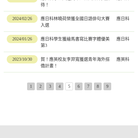
待！
2024/02/26
應日科林曉荷榮獲全國日語俳句大賽
應日科
入選
2024/01/26
應日科學生獲繪馬書寫比賽字體優美
應日科
第3
2023/10/30
賀！應英校友李羿寬獲選青年海外搭
應英科
僑計畫！
1
2
3
4
5
6
7
8
9