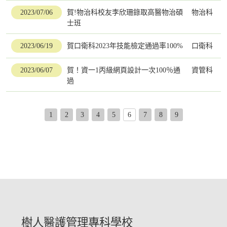
2023/07/06
賀!物治科校友李欣珊錄取高醫物治碩
物治科
士班
2023/06/19
賀口衛科2023年技能檢定通過率100%
口衛科
2023/06/07
賀！資一1丙級網頁設計一次100％通
資管科
過
1
2
3
4
5
6
7
8
9
樹人醫護管理專科學校