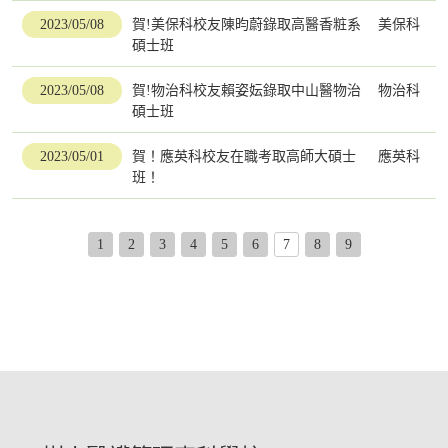
2023/05/08
賀!美保科校友陳昀蔚錄取高醫香粧系
美保科
碩士班
2023/05/08
賀!物治科校友賴姿妘錄取中山醫物治
物治科
碩士班
2023/05/01
賀！應英科校友在職考取高師大碩士
應英科
班！
1
2
3
4
5
6
7
8
9