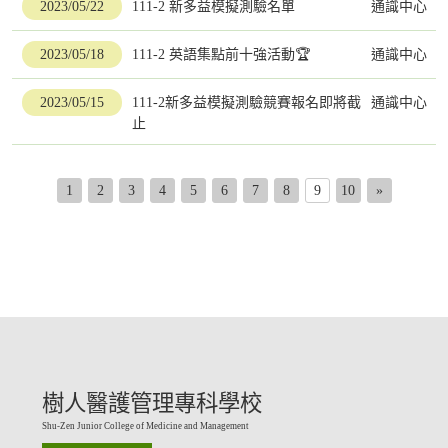
2023/05/22
111-2 新多益模擬測驗名單
通識中心
2023/05/18
111-2 英語集點前十強活動🏆️
通識中心
2023/05/15
111-2新多益模擬測驗競賽報名即將截
通識中心
止
1
2
3
4
5
6
7
8
9
10
»
樹人醫護管理專科學校
Shu-Zen Junior College of Medicine and Management