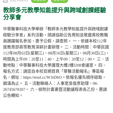
教師多元教學知能提升與跨域創課經驗
分享會
中華醫事科技大學舉辦「教師多元教學知能提升與跨域創課
經驗分享會」系列活動，煩請協助公告周知並敬邀貴校教職
員踴躍報名參加，惠予公假，請查照。 一、依據本校112年
度教育部高等教育深耕計畫辦理。 二、活動時間：中華民國
112年08月02日(星期三)、08月16日(星期三)、08月30日(三)，
時間為上午09：20至11：40、上午09：20至12：00。 三、活
動地點：中華醫事科技大學護理大樓2樓J208會議室。 四、
報名方式：請逕自本校官網首頁「華醫活動報名」專區報
名，網址：https://reurl.cc/W3rDbO。依報名優先順序錄取，
額滿為止。 五、活動聯絡人：人事室吳俊彥助理，06-
2674567#207。 六、檢附計畫書暨活動議程表各乙份，惠請
公告轉知。