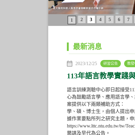
2
3
4
5
6
7
1
:::
最新消息
2023/12/25
研習公告
教發
113年語言教學實踐
語言訓練測驗中心即日起接受1
心為鼓勵語言學、應用語言學、
案提供以下兩類補助方式： (
學、碩、博士生，由個人提出申
據作業要點所列之研究主題，申
https://www.lttc.ntu.ed
懇請及早代為公告。