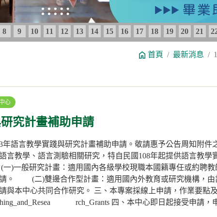
8
9
10
11
12
13
14
15
16
17
18
19
20
21
2
首頁
最新消息
中心
與研究計畫補助申請
13年語言教學實踐與研究計畫補助申請。敬請惠予公告周知附件
語言教學、語言測驗相關研究，特自民國108年起提供語言教學
一)一般研究計畫：適用國內各級學校現職本國籍專任或約聘教
請。 (二)雙邊合作型計畫：適用國內外教育或研究機構，由
請與本中心共同合作研究。 三、本專案採線上申請，作業要點
u.tw/tw/Teaching_and_Resea rch_Grants 四、本中心即日起