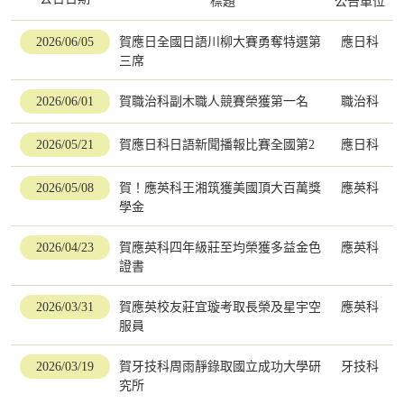
標題
公告單位
2026/06/05
賀應日全國日語川柳大賽勇奪特選第
應日科
三席
2026/06/01
賀職治科副木職人競賽榮獲第一名
職治科
2026/05/21
賀應日科日語新聞播報比賽全國第2
應日科
2026/05/08
賀！應英科王湘筑獲美國頂大百萬獎
應英科
學金
2026/04/23
賀應英科四年級莊至均榮獲多益金色
應英科
證書
2026/03/31
賀應英校友莊宜璇考取長榮及星宇空
應英科
服員
2026/03/19
賀牙技科周雨靜錄取國立成功大學研
牙技科
究所